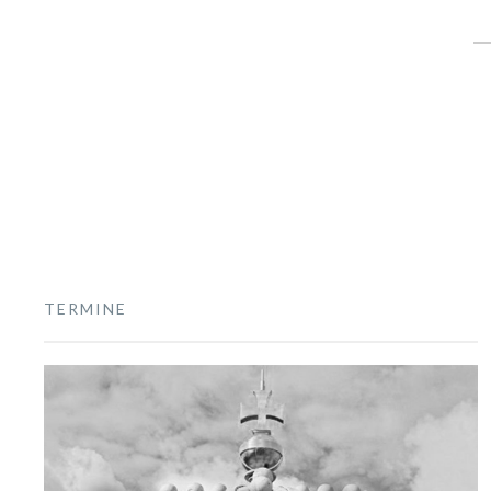
S
fo
TERMINE