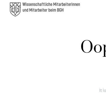
Oop
It 