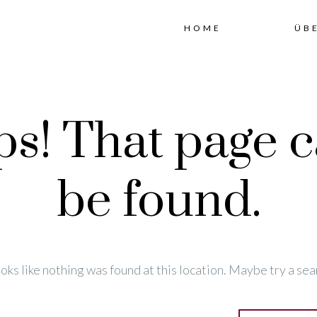
HOME
ÜB
s! That page c
be found.
looks like nothing was found at this location. Maybe try a sea