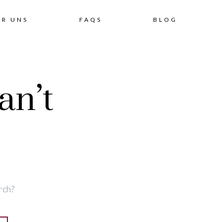
Skip
ER UNS
FAQS
BLOG
to
an’t
content
rch?