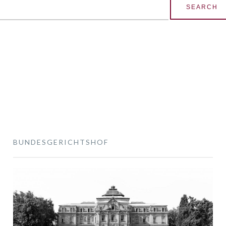
earch
r:
BUNDESGERICHTSHOF