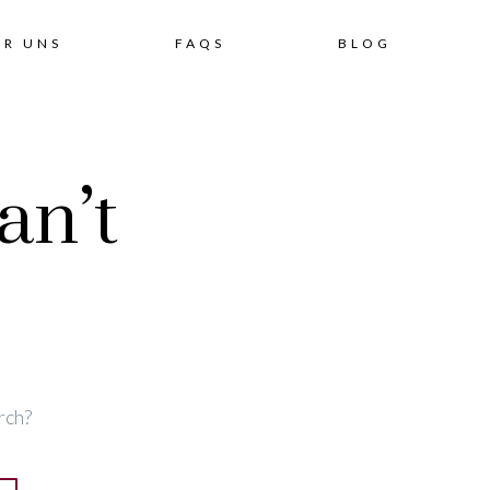
Skip
ER UNS
FAQS
BLOG
to
an’t
content
rch?