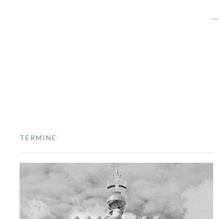
S
fo
TERMINE