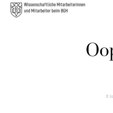
Oop
It 