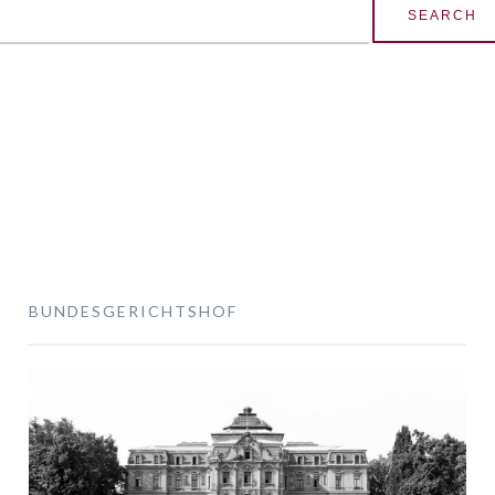
earch
r:
BUNDESGERICHTSHOF