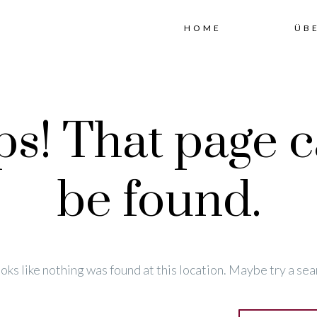
HOME
ÜB
s! That page c
be found.
looks like nothing was found at this location. Maybe try a sea