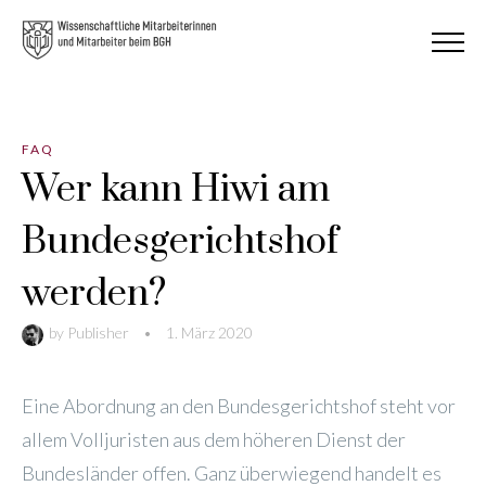
FAQ
Wer kann Hiwi am
Bundesgerichtshof
werden?
by
Publisher
•
1. März 2020
Eine Abordnung an den Bundesgerichtshof steht vor
allem Volljuristen aus dem höheren Dienst der
Bundesländer offen. Ganz überwiegend handelt es