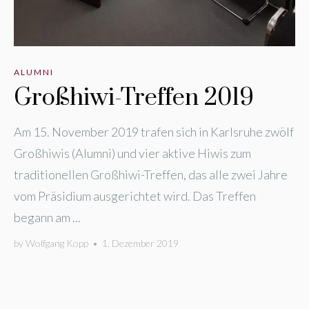
ALUMNI
Großhiwi-Treffen 2019
Am 15. November 2019 trafen sich in Karlsruhe zwölf
Großhiwis (Alumni) und vier aktive Hiwis zum
traditionellen Großhiwi-Treffen, das alle zwei Jahre
vom Präsidium ausgerichtet wird. Das Treffen
begann am ...
by
Wolfgang Kopp
•
1. Dezember 2019