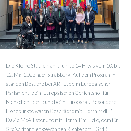
Die Kleine Studienfahrt führte 14 Hiwis vom 10. bis
12. Mai 2023 nach Straßburg. Auf dem Programm
standen Besuche bei ARTE, beim Europäischen
Parlament, beim Europäischen Gerichtshof für
Menschenrechte und beim Europarat. Besondere
Höhepunkte waren Gespräche mit Herrn MdEP
David McAllister und mit Herrn Tim Eicke, dem für
Großbritannien gewählten Richter am EGMR.