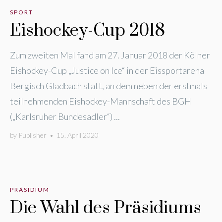
SPORT
Eishockey-Cup 2018
Zum zweiten Mal fand am 27. Januar 2018 der Kölner
Eishockey-Cup „Justice on Ice“ in der Eissportarena
Bergisch Gladbach statt, an dem neben der erstmals
teilnehmenden Eishockey-Mannschaft des BGH
(„Karlsruher Bundesadler“) ...
by
Publisher
•
15. April 2020
PRÄSIDIUM
Die Wahl des Präsidiums