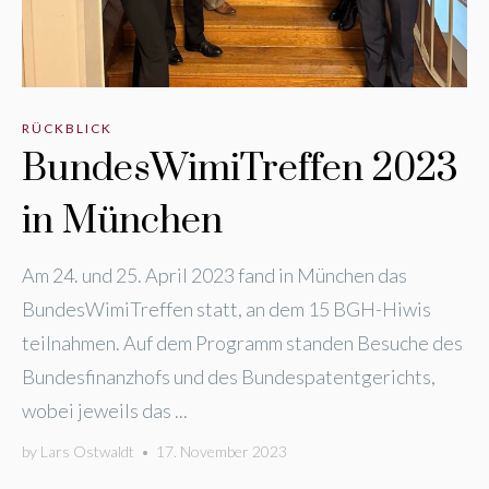
RÜCKBLICK
BundesWimiTreffen 2023
in München
Am 24. und 25. April 2023 fand in München das
BundesWimiTreffen statt, an dem 15 BGH-Hiwis
teilnahmen. Auf dem Programm standen Besuche des
Bundesfinanzhofs und des Bundespatentgerichts,
wobei jeweils das ...
by
Lars Ostwaldt
•
17. November 2023